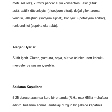
metil selüloz), kırmızı pancar suyu konsantresi, asit (sitrik
asit), asitlik düzenleyici (trisodyum sitrat), doğal çilek aroma
vericisi, jelleştirici (sodyum aljinat), koruyucu (potasyum sorbat),
renklendirici (paprika ekstraktı).
Alerjen Uyarısı:
Sülfit içerir. Gluten, yumurta, soya, süt ve ürünleri, sert kabuklu
meyveler ve susam içerebilir.
Saklama Koşulları:
5-25 derece arasında kuru bir ortamda (R.H.: max 65%) muhafaza
ediniz. Kullanım sonrası ambalajı düzgün bir şekilde kapatınız.