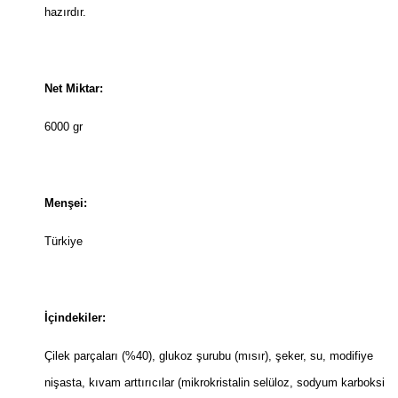
hazırdır.
Net Miktar:
6000 gr
Menşei:
Türkiye
İçindekiler:
Çilek parçaları (%40), glukoz şurubu (mısır), şeker, su, modifiye
nişasta, kıvam arttırıcılar (mikrokristalin selüloz, sodyum karboksi