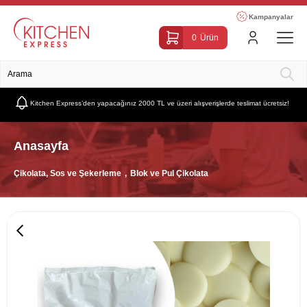
Kampanyalar
0
Ürün
Kitchen Express’den yapacağınız 2000 TL ve üzeri alışverişlerde teslimat ücretsiz!
Anasayfa
Çikolata, Sos ve Şekerleme
Blok ve Pul Çikolata