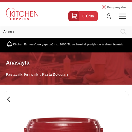
Kampanyalar
0
Ürün
Kitchen Express’den yapacağınız 2000 TL ve üzeri alışverişlerde teslimat ücretsiz!
Anasayfa
Pastacılık, Fırıncılık
Pasta Dolguları