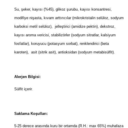
Su, şeker, kayısı (%45), glikoz şurubu, kayısı konsantresi,
modifiye nişasta, kıvam arttırıcılar (mikrokristalin selüloz, sodyum
karboksi metil selüloz), jelleştirici (amidize pektin), dekstroz,
kayısı aroma vericisi, stabilizörler (sodyum sitratlar, kalsiyum
fosfatlar), koruyucu (potasyum sorbat), renklendirici (beta
karoten), asit (sitrik asit), antioksidan (sodyum metabisülfit).
Alerjen Bilgisi:
Sülfit içerir.
Saklama Koşulları:
5-25 derece arasında kuru bir ortamda (R.H.: max 65%) muhafaza