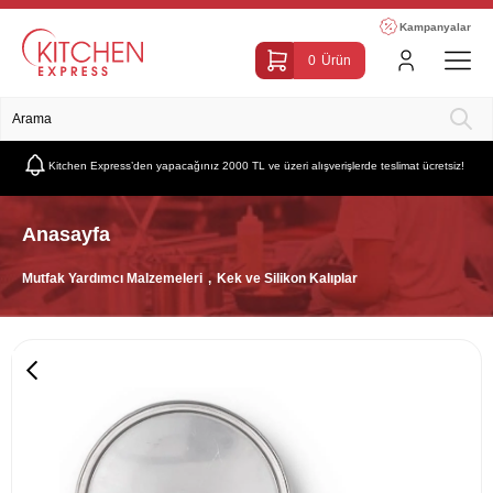
Kampanyalar
0
Ürün
Kitchen Express’den yapacağınız 2000 TL ve üzeri alışverişlerde teslimat ücretsiz!
Anasayfa
Mutfak Yardımcı Malzemeleri
Kek ve Silikon Kalıplar