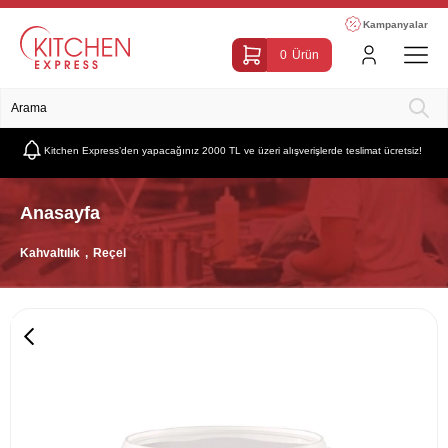
Kampanyalar
0
Ürün
Kitchen Express’den yapacağınız 2000 TL ve üzeri alışverişlerde teslimat ücretsiz!
Anasayfa
Kahvaltılık
Reçel