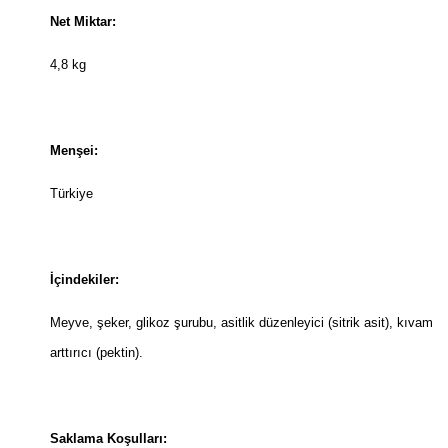
Net Miktar:
4,8 kg
Menşei:
Türkiye
İçindekiler:
Meyve, şeker, glikoz şurubu, asitlik düzenleyici (sitrik asit), kıvam
arttırıcı (pektin).
Saklama Koşulları: