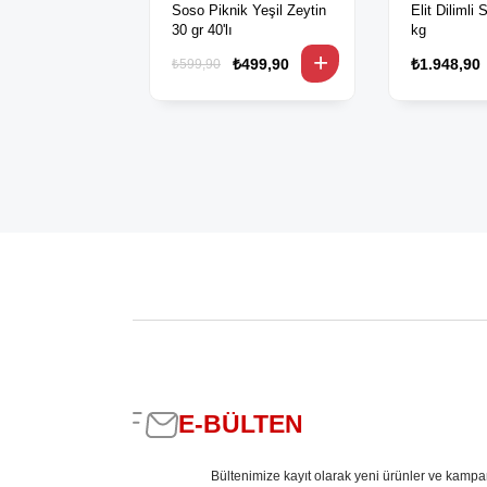
Soso Piknik Yeşil Zeytin
Elit Dilimli
30 gr 40'lı
kg
₺499,90
₺1.948,90
₺599,90
E-BÜLTEN
Bültenimize kayıt olarak yeni ürünler ve kampa