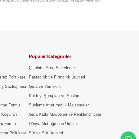
e haberdar olmak istiyorum. Gizlilik politikası ve kişisel verilerimin
Popüler Kategoriler
Çikolata, Sos, Şekerleme
erez Politikası
Pastacılık ve Fırıncılık Ürünleri
tış Sözleşmesi
Gıda ve Yemeklik
Kokteyl Şurupları ve Sosları
dirme Formu
Süsleme Atıştırmalık Malzemeleri
 Koşulları
Gıda Katkı Maddeleri ve Renklendiriciler
ru Formu
Dünya Mutfağından Ürünler
 İmha Politikası
Süt ve Süt Ürünleri