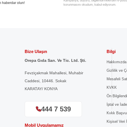
Kampanya, duyuru, bilgilendirmelerden e-posta il
n haberdar olun!
korunmasını okudum, kabul ediyorum.
Bize Ulaşın
Bilgi
Orepa Gıda San. Ve Tic. Ltd. Şti.
Hakkımızda
Gizlilik ve Ç
Fevziçakmak Mahallesi, Muhabir
Mesafeli Sa
Caddesi, 10446. Sokak
KVKK
KARATAY/ KONYA
Ön Bilgilen
İptal ve İade
444 7 539
Kvkk Başvu
Kişisel Veri
Mobil Uygulamamız