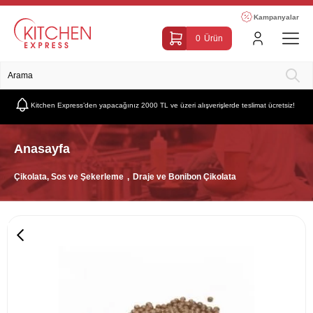
Kampanyalar
0
Ürün
Kitchen Express’den yapacağınız 2000 TL ve üzeri alışverişlerde teslimat ücretsiz!
Anasayfa
Çikolata, Sos ve Şekerleme
Draje ve Bonibon Çikolata