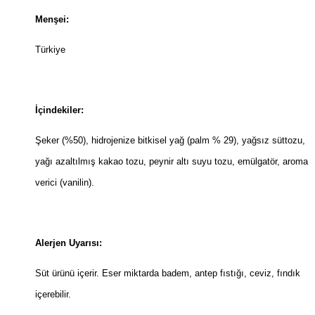
Menşei:
Türkiye
İçindekiler:
Şeker (%50), hidrojenize bitkisel yağ (palm % 29), yağsız süttozu,
yağı azaltılmış kakao tozu, peynir altı suyu tozu, emülgatör, aroma
verici (vanilin).
Alerjen Uyarısı:
Süt ürünü içerir. Eser miktarda badem, antep fıstığı, ceviz, fındık
içerebilir.