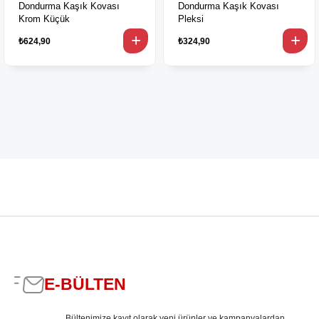
Dondurma Kaşık Kovası
Dondurma Kaşık Kovası
Krom Küçük
Pleksi
₺624,90
₺324,90
E-BÜLTEN
Bültenimize kayıt olarak yeni ürünler ve kampanyalardan