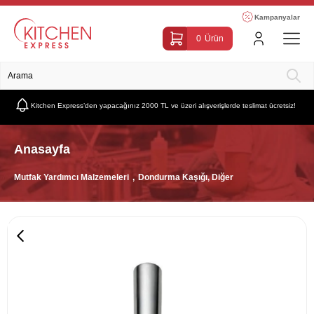
Kampanyalar
0
Ürün
Kitchen Express’den yapacağınız 2000 TL ve üzeri alışverişlerde teslimat ücretsiz!
Anasayfa
Mutfak Yardımcı Malzemeleri
Dondurma Kaşığı, Diğer