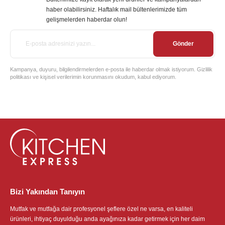
haber olabilirsiniz. Haftalık mail bültenlerimizde tüm
gelişmelerden haberdar olun!
Gönder
Kampanya, duyuru, bilgilendirmelerden e-posta ile haberdar olmak istiyorum. Gizlilik
politikası ve kişisel verilerimin korunmasını okudum, kabul ediyorum.
Bizi Yakından Tanıyın
Mutfak ve mutfağa dair profesyonel şeflere özel ne varsa, en kaliteli
ürünleri, ihtiyaç duyulduğu anda ayağınıza kadar getirmek için her daim