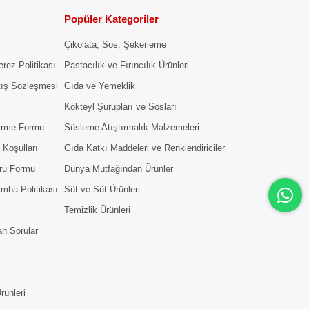
Popüler Kategoriler
Çikolata, Sos, Şekerleme
erez Politikası
Pastacılık ve Fırıncılık Ürünleri
tış Sözleşmesi
Gıda ve Yemeklik
Kokteyl Şurupları ve Sosları
dirme Formu
Süsleme Atıştırmalık Malzemeleri
 Koşulları
Gıda Katkı Maddeleri ve Renklendiriciler
ru Formu
Dünya Mutfağından Ürünler
 İmha Politikası
Süt ve Süt Ürünleri
Temizlik Ürünleri
an Sorular
rünleri