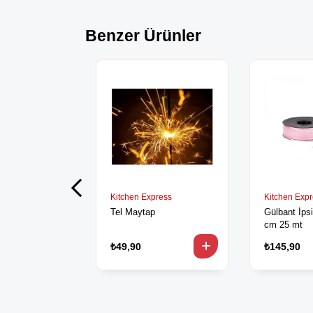
Benzer Ürünler
Kitchen Express
Kitchen Exp
Tel Maytap
Gülbant İpsi
cm 25 mt
₺49,90
₺145,90