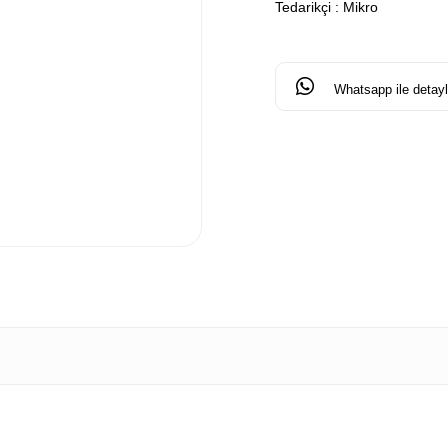
Tedarikçi
:
Mikro
Whatsapp ile detaylı