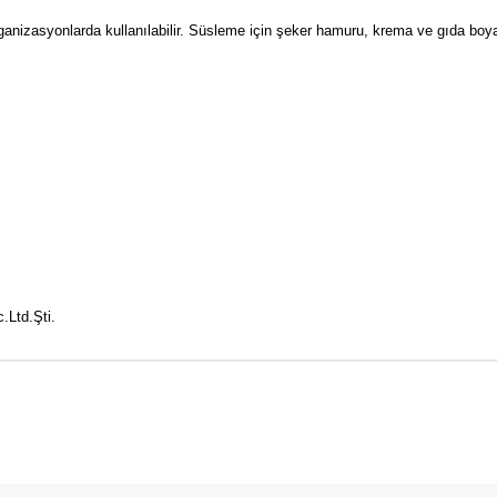
nizasyonlarda kullanılabilir.
Süsleme için şeker hamuru, krema ve gıda boyası 
.Ltd.Şti.