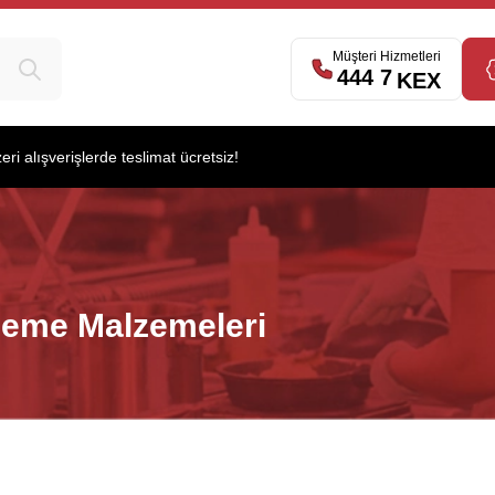
539
Müşteri Hizmetleri
444 7
KEX
i alışverişlerde teslimat ücretsiz!
leme Malzemeleri