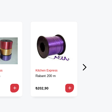
ss
Kitchen Express
Kitchen Expres
n
Rabant 200 m
Gülbant İpli 2
₺202,90
₺186,90