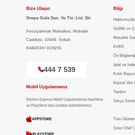
Bize Ulaşın
Bilgi
Orepa Gıda San. Ve Tic. Ltd. Şti.
Hakkımızda
Gizlilik ve Ç
Fevziçakmak Mahallesi, Muhabir
Mesafeli Sa
Caddesi, 10446. Sokak
KVKK
KARATAY/ KONYA
Ön Bilgilen
İptal ve İade
444 7 539
Kvkk Başvu
Kişisel Veri
Mobil Uygulamamız
Yardım
Kitchen Express Mobil Uygulamamızı AppStore
Sıkça Sorul
ve PlayStore’dan ücretsiz indirebilirsiniz.
Tüm Ürünler
APPSTORE
Soso Chef Ü
PLAYSTORE