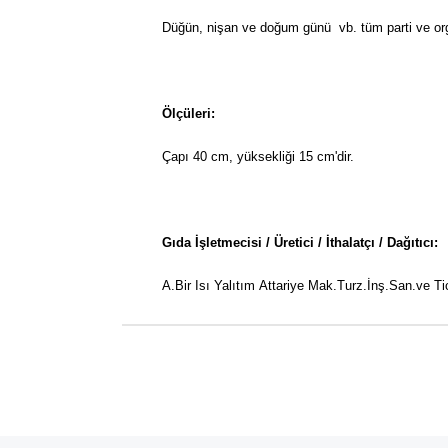
Düğün, nişan ve doğum günü vb. tüm parti ve orga
Ölçüleri:
Çapı 40 cm, yüksekliği 15 cm'dir.
Gıda İşletmecisi / Üretici / İthalatçı / Dağıtıcı:
A.Bir Isı Yalıtım Attariye Mak.Turz.İnş.San.ve Tic