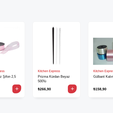
ress
Kitchen Express
Kitchen Expre
z Şifon 2,5
Prizma Kürdan Beyaz
Gülbant Kalı
500'lü
₺266,90
₺158,90