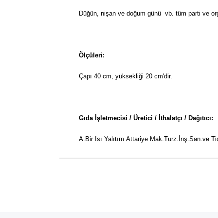
Düğün, nişan ve doğum günü vb. tüm parti ve orga
Ölçüleri:
Çapı 40 cm, yüksekliği 20 cm'dir.
Gıda İşletmecisi / Üretici / İthalatçı / Dağıtıcı:
A.Bir Isı Yalıtım Attariye Mak.Turz.İnş.San.ve Tic