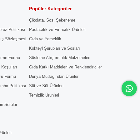
Popüler Kategoriler
Çikolata, Sos, Şekerleme
erez Politikası
Pastacılık ve Fırıncılık Ürünleri
tış Sözleşmesi
Gıda ve Yemeklik
Kokteyl Şurupları ve Sosları
dirme Formu
Süsleme Atıştırmalık Malzemeleri
 Koşulları
Gıda Katkı Maddeleri ve Renklendiriciler
ru Formu
Dünya Mutfağından Ürünler
 İmha Politikası
Süt ve Süt Ürünleri
Temizlik Ürünleri
an Sorular
rünleri