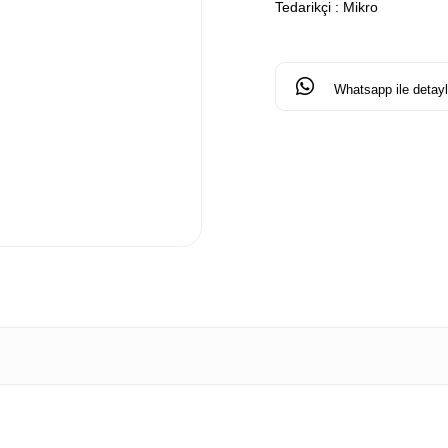
Tedarikçi
:
Mikro
Whatsapp ile detaylı