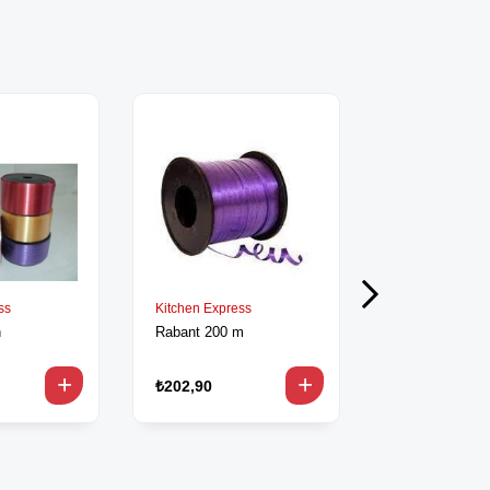
ss
Kitchen Express
Kitchen Expres
n
Rabant 200 m
Gülbant İpli 2
₺202,90
₺186,90