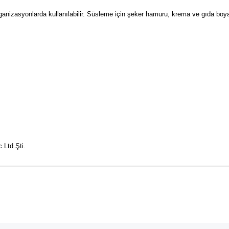
nizasyonlarda kullanılabilir.
Süsleme için şeker hamuru, krema ve gıda boyası 
.Ltd.Şti.