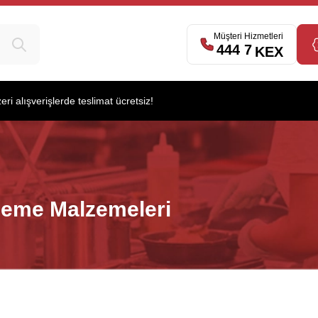
Müşteri Hizmetleri
444 7
539
KEX
i alışverişlerde teslimat ücretsiz!
leme Malzemeleri