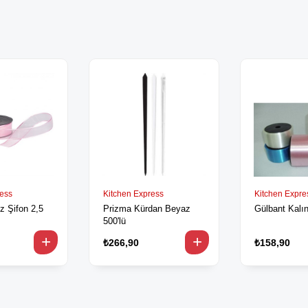
ress
Kitchen Express
Kitchen Expre
z Şifon 2,5
Prizma Kürdan Beyaz
Gülbant Kalı
500'lü
₺266,90
₺158,90