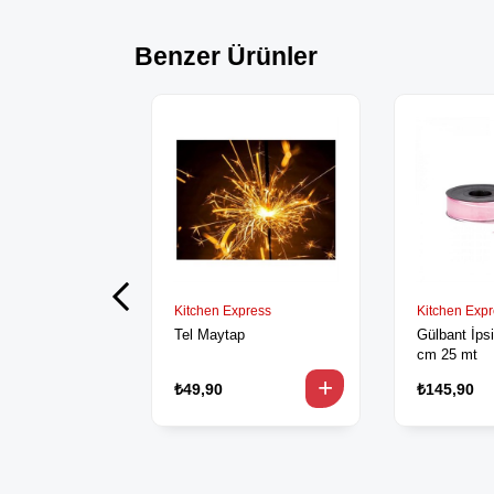
Benzer Ürünler
Kitchen Express
Kitchen Exp
Tel Maytap
Gülbant İpsi
cm 25 mt
₺49,90
₺145,90