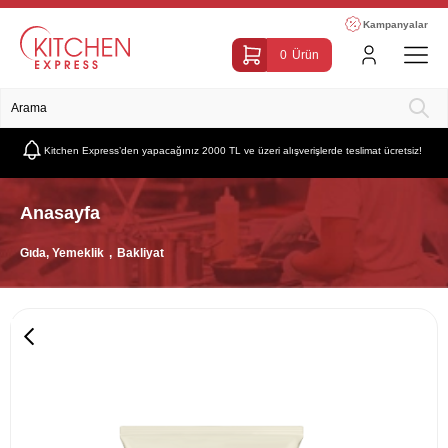
Kampanyalar
0
Ürün
Kitchen Express’den yapacağınız 2000 TL ve üzeri alışverişlerde teslimat ücretsiz!
Anasayfa
Gıda, Yemeklik
Bakliyat