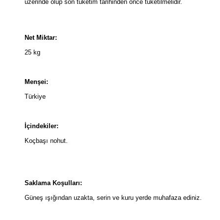
üzerinde olup son tüketim tarihinden önce tüketilmelidir.
Net Miktar:
25 kg
Menşei:
Türkiye
İçindekiler:
Koçbaşı nohut.
Saklama Koşulları:
Güneş ışığından uzakta, serin ve kuru yerde muhafaza ediniz.