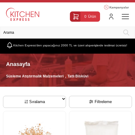
Kampanyalar
0
Ürün
Kitchen Express’den yapacağınız 2000 TL ve üzeri alışverişlerde teslimat ücretsiz!
Anasayfa
Süsleme Atıştırmalık Malzemeleri
Tatlı Bisküvi
Sıralama
Filtreleme