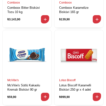
Comboox
Comboox
Comboox Bitter Bisküvi
Comboox Karamelize
Tozu 10 kg
Bisküvi 165 gr
₺3.143,90
₺139,90
McVitie's
Lotus Biscoff
McVitie's Sütlü Kakaolu
Lotus Biscoff Karamelli
Kremalı Bisküvi 90 gr
Bisküvi 250 gr x 4 adet
₺59,90
₺999,90