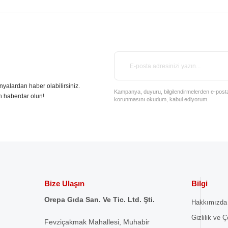
nyalardan haber olabilirsiniz.
Kampanya, duyuru, bilgilendirmelerden e-posta il
n haberdar olun!
korunmasını okudum, kabul ediyorum.
Bize Ulaşın
Bilgi
Orepa Gıda San. Ve Tic. Ltd. Şti.
Hakkımızda
Gizlilik ve Ç
Fevziçakmak Mahallesi, Muhabir