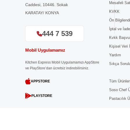
Mesafeli Sa
Caddesi, 10446. Sokak
KVKK
KARATAY/ KONYA
Ön Bilgilen
İptal ve İade
444 7 539
Kvkk Başvu
Kişisel Veri
Mobil Uygulamamız
Yardım
Kitchen Express Mobil Uygulamamızı AppStore
Sıkça Sorul
ve PlayStore’dan ücretsiz indirebilirsiniz.
Tüm Ürünler
APPSTORE
Soso Chef Ü
PLAYSTORE
Pastacılık Ü