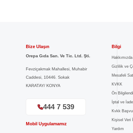
Bize Ulaşın
Bilgi
Orepa Gıda San. Ve Tic. Ltd. Şti.
Hakkımızda
Gizlilik ve Ç
Fevziçakmak Mahallesi, Muhabir
Mesafeli Sa
Caddesi, 10446. Sokak
KVKK
KARATAY/ KONYA
Ön Bilgilen
İptal ve İade
444 7 539
Kvkk Başvu
Kişisel Veri
Mobil Uygulamamız
Yardım