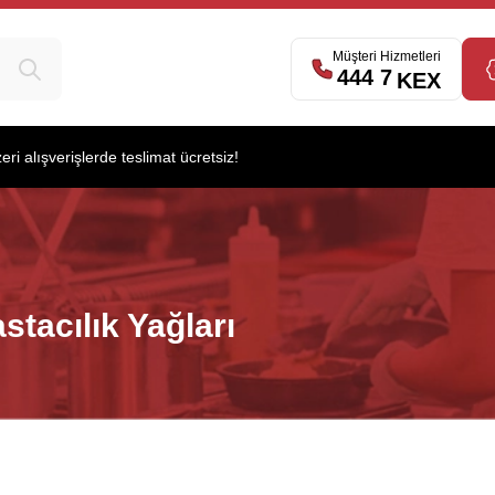
Müşteri Hizmetleri
444 7
539
KEX
i alışverişlerde teslimat ücretsiz!
stacılık Yağları