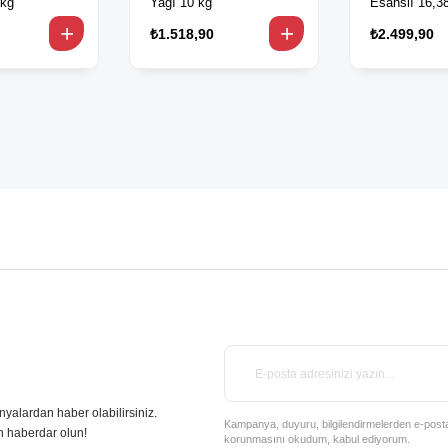
 kg
Yağı 10 kg
Esanslı 16,3
₺1.518,90
₺2.499,90
nyalardan haber olabilirsiniz.
Kampanya, duyuru, bilgilendirmelerden e-posta il
n haberdar olun!
korunmasını okudum, kabul ediyorum.