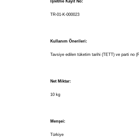
İşletme Kayıt No:
TR-01-K-000023
Kullanım Önerileri:
Tavsiye edilen tüketim tarihi (TETT) ve parti no (
Net Miktar:
10 kg
Menşei:
Türkiye