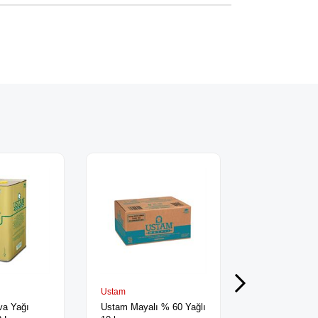
Ustam
Ustam
va Yağı
Ustam Mayalı % 60 Yağlı
Ustam Börek Y