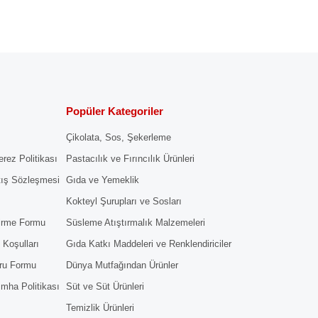
Popüler Kategoriler
Çikolata, Sos, Şekerleme
erez Politikası
Pastacılık ve Fırıncılık Ürünleri
tış Sözleşmesi
Gıda ve Yemeklik
Kokteyl Şurupları ve Sosları
dirme Formu
Süsleme Atıştırmalık Malzemeleri
 Koşulları
Gıda Katkı Maddeleri ve Renklendiriciler
ru Formu
Dünya Mutfağından Ürünler
 İmha Politikası
Süt ve Süt Ürünleri
Temizlik Ürünleri