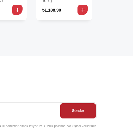
8 L
10 kg
₺1.188,90
₺1.618,90
Gönder
e haberdar olmak istiyorum. Gizlilik politikası ve kişisel verilerimin