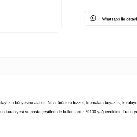
Whatsapp ile detaylı
 kolaylıkla bünyesine alabilir. Nihai ürünlere lezzet, kremalara beyazlık, kurabi
un kurabiyesi ve pasta çeşitlerinde kullanılabilir. %100 yağ içeriklidir. Trans 