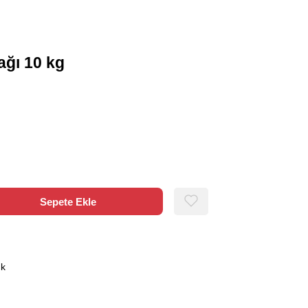
ğı 10 kg
ık