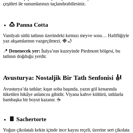
çeşitleri ile sunumlarınızı taçlandırabilirsiniz.
🍮
Panna Cotta
Vanilyalı sütlü tatlının üzerindeki kırmızı meyve sosu… Hafifliğiyle
yaz akşamlarının vazgeçilmezi. 🍓🌙
📍
Denenecek yer:
İtalya’nın kuzeyinde Piedmont bölgesi, bu
tatlının doğduğu yerdir.
Avusturya: Nostaljik Bir Tatlı Senfonisi
🎻
Avusturya’da tatlılar; kışın soba başında, yazın göl kenarında
tüketilen hikâye anlatıcısı gibidir. Viyana kahve kültürü, tatlılarla
bambaşka bir boyut kazanır. ☕
🍫
Sachertorte
Yoğun çikolatalı kekin içinde ince kayısı reçeli, üzerine sert çikolata