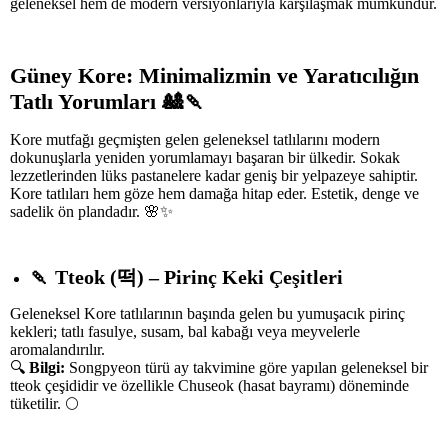
geleneksel hem de modern versiyonlarıyla karşılaşmak mümkündür.
Güney Kore: Minimalizmin ve Yaratıcılığın
Tatlı Yorumları
🎎🍡
Kore mutfağı geçmişten gelen geleneksel tatlılarını modern
dokunuşlarla yeniden yorumlamayı başaran bir ülkedir. Sokak
lezzetlerinden lüks pastanelere kadar geniş bir yelpazeye sahiptir.
Kore tatlıları hem göze hem damağa hitap eder. Estetik, denge ve
sadelik ön plandadır. 🌸✨
🍡
Tteok (
떡
) – Pirinç Keki Çeşitleri
Geleneksel Kore tatlılarının başında gelen bu yumuşacık pirinç
kekleri; tatlı fasulye, susam, bal kabağı veya meyvelerle
aromalandırılır.
🔍
Bilgi:
Songpyeon türü ay takvimine göre yapılan geleneksel bir
tteok çeşididir ve özellikle Chuseok (hasat bayramı) döneminde
tüketilir. 🌕