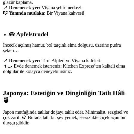
glazür kaplama.
📍
Denenecek yer:
Viyana şehir merkezi.
🎼
Yanında mutlaka:
Bir Viyana kahvesi!
🥧
Apfelstrudel
İncecik açılmış hamur, bol tarçınlı elma dolgusu, üzerine pudra
şekeri…
📍
Denenecek yer:
Tirol Alpleri ve Viyana kafeleri.
👨‍🍳 Evde denemek isterseniz; Kitchen Express’ten kaliteli elma
dolgular ile kolayca deneyebilirsiniz.
Japonya: Estetiğin ve Dinginliğin Tatlı Hâli
🍵
Japon mutfağında tatlılar doğayı taklit eder. Minimalist, sezgisel ve
çok zarif. 🍃 Burada tatlı bir şey yemek; sessizlikte çiçek açan bir
duygu gibidir.