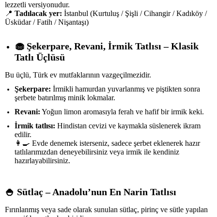
lezzetli versiyonudur.
📍
Tadılacak yer:
İstanbul (Kurtuluş / Şişli / Cihangir / Kadıköy /
Üsküdar / Fatih / Nişantaşı)
🧁
Şekerpare, Revani, İrmik Tatlısı – Klasik
Tatlı Üçlüsü
Bu üçlü, Türk ev mutfaklarının vazgeçilmezidir.
Şekerpare:
İrmikli hamurdan yuvarlanmış ve piştikten sonra
şerbete batırılmış minik lokmalar.
Revani:
Yoğun limon aromasıyla ferah ve hafif bir irmik keki.
İrmik tatlısı:
Hindistan cevizi ve kaymakla süslenerek ikram
edilir.
👩‍🍳 Evde denemek isterseniz, sadece şerbet eklenerek hazır
tatlılarımızdan deneyebilirsiniz veya irmik ile kendiniz
hazırlayabilirsiniz.
🍚
Sütlaç – Anadolu’nun En Narin Tatlısı
Fırınlanmış veya sade olarak sunulan sütlaç, pirinç ve sütle yapılan