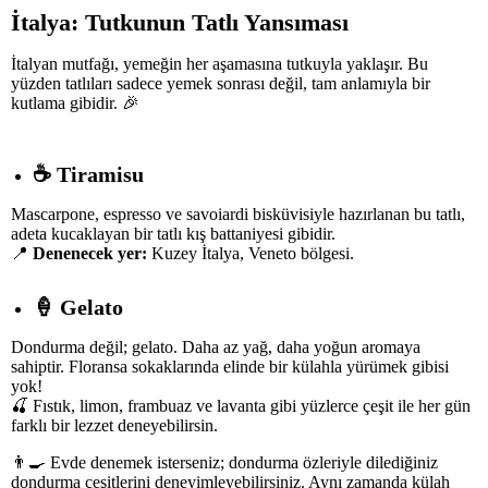
İtalya: Tutkunun Tatlı Yansıması
İtalyan mutfağı, yemeğin her aşamasına tutkuyla yaklaşır. Bu
yüzden tatlıları sadece yemek sonrası değil, tam anlamıyla bir
kutlama gibidir. 🎉
☕
Tiramisu
Mascarpone, espresso ve savoiardi bisküvisiyle hazırlanan bu tatlı,
adeta kucaklayan bir tatlı kış battaniyesi gibidir.
📍
Denenecek yer:
Kuzey İtalya, Veneto bölgesi.
🍦
Gelato
Dondurma değil; gelato. Daha az yağ, daha yoğun aromaya
sahiptir. Floransa sokaklarında elinde bir külahla yürümek gibisi
yok!
🍒 Fıstık, limon, frambuaz ve lavanta gibi yüzlerce çeşit ile her gün
farklı bir lezzet deneyebilirsin.
👨‍🍳 Evde denemek isterseniz; dondurma özleriyle dilediğiniz
dondurma çeşitlerini deneyimleyebilirsiniz. Aynı zamanda külah