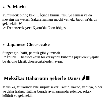
🍡
Mochi
Yumuşacık pirinç keki… İçinde kırmızı fasulye ezmesi ya da
mevsim meyveleri. Sakura zamanı mochi yemek, Japonya’da bir
gelenektir. 🌸
📍
Denenecek yer:
Kyoto’da Gion bölgesi
Japanese Cheesecake
Sünger gibi hafif, pamuk gibi yumuşak.
📌
İpucu:
Cheesecake’in bu versiyonu buharda pişirilerek yapılır,
bu da onu klasik cheesecakelerden ayırır.
Meksika: Baharatın Şekerle Dansı
🌶
🍫
Meksika, tatlılarında bile sürpriz sever. Tarçın, kakao, vanilya, biber
ve daha fazlası. Tatlılar burada aynı zamanda eğlence, sokak
kültürü ve gelenektir.