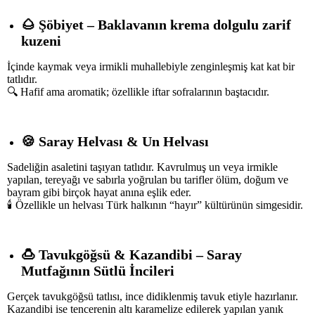
🌰
Şöbiyet – Baklavanın krema dolgulu zarif
kuzeni
İçinde kaymak veya irmikli muhallebiyle zenginleşmiş kat kat bir
tatlıdır.
🔍 Hafif ama aromatik; özellikle iftar sofralarının baştacıdır.
🍪
Saray Helvası & Un Helvası
Sadeliğin asaletini taşıyan tatlıdır. Kavrulmuş un veya irmikle
yapılan, tereyağı ve sabırla yoğrulan bu tarifler ölüm, doğum ve
bayram gibi birçok hayat anına eşlik eder.
🕯️ Özellikle un helvası Türk halkının “hayır” kültürünün simgesidir.
🍮
Tavukgöğsü & Kazandibi – Saray
Mutfağının Sütlü İncileri
Gerçek tavukgöğsü tatlısı, ince didiklenmiş tavuk etiyle hazırlanır.
Kazandibi ise tencerenin altı karamelize edilerek yapılan yanık