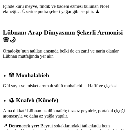
İçinde kuru meyve, fındık ve badem ezmesi bulunan Noel
ekmeği… Üzerine pudra şekeri yağar gibi serpilir. 🎄
Lübnan: Arap Dünyasının Şekerli Armonisi
🌸🌙
Ortadoğu’nun tatlıları arasında belki de en zarif ve narin olanlar
Lübnan mutfağında yer alır.
🌸
Mouhalabieh
Gül suyu ve misket aromalı sütlü muhallebi… Hafif ve çiçeksi.
🥮
Knafeh (Künefe)
Ama dikkat! Lübnan usulü knafeh; tuzsuz peynirle, portakal çiçeği
aromasıyla ve daha az yağla yapılır.
📍
Denenecek yer:
Beyrut sokaklarındaki tatlıcılarda hem