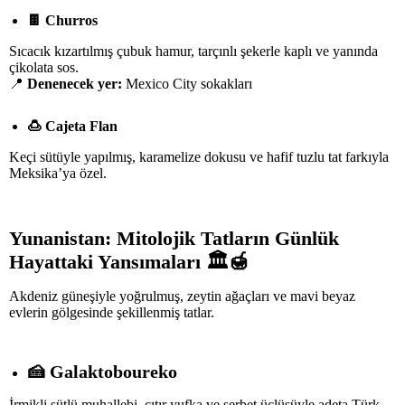
🍫
Churros
Sıcacık kızartılmış çubuk hamur, tarçınlı şekerle kaplı ve yanında
çikolata sos.
📍
Denenecek yer:
Mexico City sokakları
🍮
Cajeta Flan
Keçi sütüyle yapılmış, karamelize dokusu ve hafif tuzlu tat farkıyla
Meksika’ya özel.
Yunanistan: Mitolojik Tatların Günlük
Hayattaki Yansımaları
🏛
🍯
Akdeniz güneşiyle yoğrulmuş, zeytin ağaçları ve mavi beyaz
evlerin gölgesinde şekillenmiş tatlar.
🍰
Galaktoboureko
İrmikli sütlü muhallebi, çıtır yufka ve şerbet üçlüsüyle adeta Türk