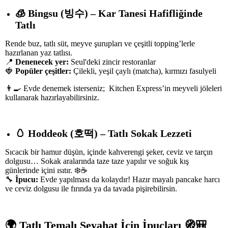
🧊
Bingsu (
빙수
) – Kar Tanesi Hafifliğinde
Tatlı
Rende buz, tatlı süt, meyve şurupları ve çeşitli topping’lerle
hazırlanan yaz tatlısı.
📍
Denenecek yer:
Seul'deki zincir restoranlar
🍓
Popüler çeşitler:
Çilekli, yeşil çaylı (matcha), kırmızı fasulyeli
👨‍🍳 Evde denemek isterseniz; Kitchen Express’in meyveli jöleleri
kullanarak hazırlayabilirsiniz.
🥚
Hoddeok (
호떡
) – Tatlı Sokak Lezzeti
Sıcacık bir hamur düşün, içinde kahverengi şeker, ceviz ve tarçın
dolgusu… Sokak aralarında taze taze yapılır ve soğuk kış
günlerinde içini ısıtır. ❄️☕
🔧
İpucu:
Evde yapılması da kolaydır! Hazır mayalı pancake harcı
ve ceviz dolgusu ile fırında ya da tavada pişirebilirsin.
🌍
Tatlı Temalı Seyahat İçin İpuçları
🧭🎒