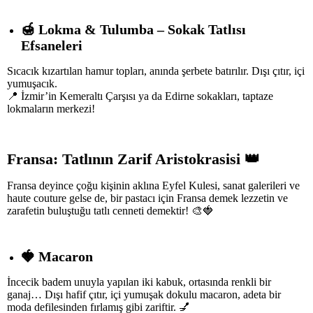
🍯
Lokma & Tulumba – Sokak Tatlısı
Efsaneleri
Sıcacık kızartılan hamur topları, anında şerbete batırılır. Dışı çıtır, içi
yumuşacık.
📍 İzmir’in Kemeraltı Çarşısı ya da Edirne sokakları, taptaze
lokmaların merkezi!
Fransa: Tatlının Zarif Aristokrasisi
👑
Fransa deyince çoğu kişinin aklına Eyfel Kulesi, sanat galerileri ve
haute couture gelse de, bir pastacı için Fransa demek
lezzetin ve
zarafetin buluştuğu
tatlı cenneti demektir! 🎨🍓
🍓
Macaron
İncecik badem unuyla yapılan iki kabuk, ortasında renkli bir
ganaj… Dışı hafif çıtır, içi yumuşak dokulu macaron, adeta bir
moda defilesinden fırlamış gibi zariftir. 💅