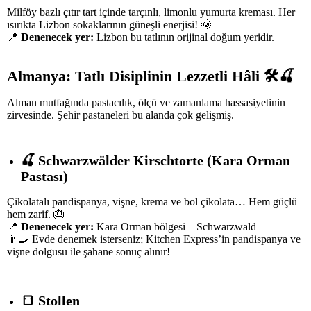
Milföy bazlı çıtır tart içinde tarçınlı, limonlu yumurta kreması. Her
ısırıkta Lizbon sokaklarının güneşli enerjisi! 🌞
📍
Denenecek yer:
Lizbon bu tatlının orijinal doğum yeridir.
Almanya: Tatlı Disiplinin Lezzetli Hâli
🛠
🍒
Alman mutfağında pastacılık, ölçü ve zamanlama hassasiyetinin
zirvesinde. Şehir pastaneleri bu alanda çok gelişmiş.
🍒
Schwarzwälder Kirschtorte (Kara Orman
Pastası)
Çikolatalı pandispanya, vişne, krema ve bol çikolata… Hem güçlü
hem zarif. 🎂
📍
Denenecek yer:
Kara Orman bölgesi – Schwarzwald
👨‍🍳 Evde denemek isterseniz; Kitchen Express’in pandispanya ve
vişne dolgusu ile şahane sonuç alınır!
🍞
Stollen