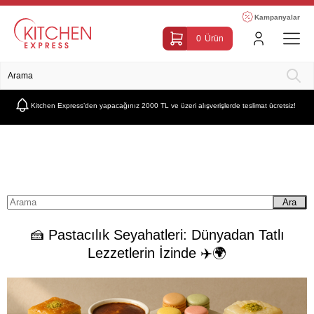
Kampanyalar
0
Ürün
Kitchen Express’den yapacağınız 2000 TL ve üzeri alışverişlerde teslimat ücretsiz!
Anasayfa
Blog
Pastacılık Sanatı Hakkında
🍰 Pastacılık Seyahatleri: Dünyadan Tatl
Ara
🍰 Pastacılık Seyahatleri: Dünyadan Tatlı
Lezzetlerin İzinde ✈️🌍