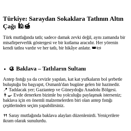
Türkiye: Saraydan Sokaklara Tatlının Altın
Çağı
🕌🍯
Türk mutfağında tatlı; sadece damak zevki değil, aynı zamanda bir
misafirperverlik göstergesi ve bir kutlama aracıdır. Her yörenin
kendi tatlısı vardır ve her tatlı, bir hikâye anlatır. 👑📜
🥮
Baklava – Tatlıların Sultanı
Antep fıstığı ya da cevizle yapılan, kat kat yufkaların bol şerbetle
buluştuğu bu başyapıt, Osmanlı'dan bugüne gelen bir hazinedir.
📍 Tadılacak yer; Gaziantep ve Güneydoğu Anadolu Bölgesi.
👨‍🍳 Evde denerken bizimle bu yolculuğu paylaşmak isterseniz;
baklava için en önemli malzemelerden biri olan antep fıstığı
çeşitlerinden seçim yapabilirsiniz.
🍴 Saray mutfağında baklava alayları düzenlenirdi. Yeniçerilere
ikram olarak sunulurdu.