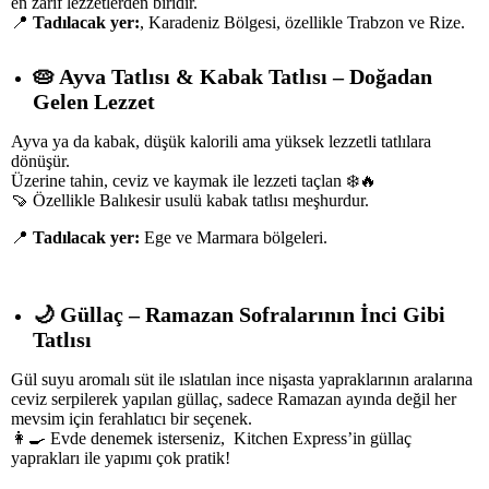
en zarif lezzetlerden biridir.
📍
Tadılacak yer:
, Karadeniz Bölgesi, özellikle Trabzon ve Rize.
🥧
Ayva Tatlısı & Kabak Tatlısı – Doğadan
Gelen Lezzet
Ayva ya da kabak, düşük kalorili ama yüksek lezzetli tatlılara
dönüşür.
Üzerine tahin, ceviz ve kaymak ile lezzeti taçlan ❄️🔥
🍠 Özellikle Balıkesir usulü kabak tatlısı meşhurdur.
📍
Tadılacak yer:
Ege ve Marmara bölgeleri.
🌙
Güllaç – Ramazan Sofralarının İnci Gibi
Tatlısı
Gül suyu aromalı süt ile ıslatılan ince nişasta yapraklarının aralarına
ceviz serpilerek yapılan güllaç, sadece Ramazan ayında değil her
mevsim için ferahlatıcı bir seçenek.
👩‍🍳 Evde denemek isterseniz, Kitchen Express’in güllaç
yaprakları ile yapımı çok pratik!