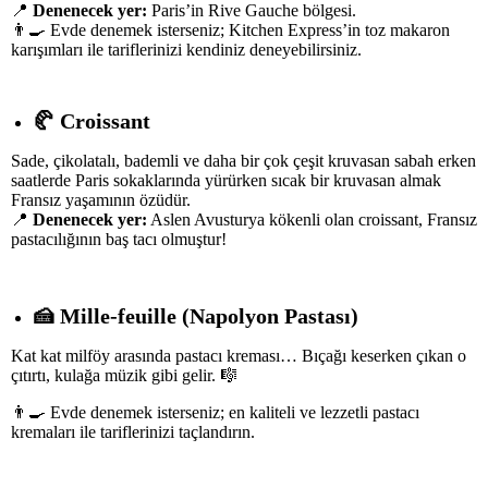
📍
Denenecek yer:
Paris’in Rive Gauche bölgesi.
👨‍🍳 Evde denemek isterseniz; Kitchen Express’in toz makaron
karışımları ile tariflerinizi kendiniz deneyebilirsiniz.
🥐
Croissant
Sade, çikolatalı, bademli ve daha bir çok çeşit kruvasan sabah erken
saatlerde Paris sokaklarında yürürken sıcak bir kruvasan almak
Fransız yaşamının özüdür.
📍
Denenecek yer:
Aslen Avusturya kökenli olan croissant, Fransız
pastacılığının baş tacı olmuştur!
🍰
Mille-feuille (Napolyon Pastası)
Kat kat milföy arasında pastacı kreması… Bıçağı keserken çıkan o
çıtırtı, kulağa müzik gibi gelir. 🎼
👨‍🍳 Evde denemek isterseniz; en kaliteli ve lezzetli pastacı
kremaları ile tariflerinizi taçlandırın.