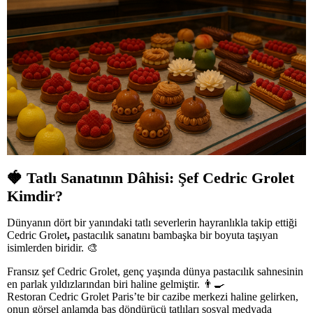
🍓
Tatlı Sanatının Dâhisi: Şef Cedric Grolet
Kimdir?
Dünyanın dört bir yanındaki tatlı severlerin hayranlıkla takip ettiği
Cedric Grolet
,
pastacılık sanatını bambaşka bir boyuta taşıyan
isimlerden biridir.
🎨
Fransız şef Cedric Grolet, genç yaşında dünya pastacılık sahnesinin
en parlak yıldızlarından biri haline gelmiştir.
👨
Restoran Cedric Grolet Paris’te bir cazibe merkezi haline gelirken,
onun görsel anlamda baş döndürücü tatlıları sosyal medyada