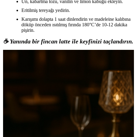
Un, kabartma tozu, vanilin ve limon kabuğu ekleyin.
Eritilmiş tereyağı yedirin.
Karışımı dolapta 1 saat dinlendirin ve madeleine kalıbına
döküp önceden ısıtılmış fırında 180°C’de 10-12 dakika
pişirin.
☕
Yanında bir fincan latte ile keyfinizi taçlandırın.