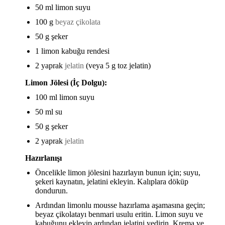
50 ml limon suyu
100 g
beyaz çikolata
50 g şeker
1 limon kabuğu rendesi
2 yaprak
jelatin
(veya 5 g toz jelatin)
Limon Jölesi (İç Dolgu):
100 ml limon suyu
50 ml su
50 g şeker
2 yaprak
jelatin
Hazırlanışı
Öncelikle limon jölesini hazırlayın bunun için;
suyu,
şekeri kaynatın, jelatini ekleyin. Kalıplara döküp
dondurun.
Ardından limonlu mousse hazırlama aşamasına geçin;
beyaz çikolatayı benmari usulu eritin. Limon suyu ve
kabuğunu ekleyip ardından jelatini yedirin. Krema ve