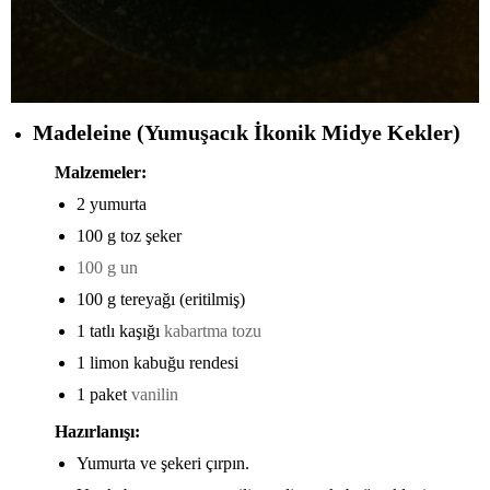
Madeleine (Yumuşacık İkonik Midye Kekler)
Malzemeler:
2 yumurta
100 g toz şeker
100 g un
100 g tereyağı (eritilmiş)
1 tatlı kaşığı
kabartma tozu
1 limon kabuğu rendesi
1 paket
vanilin
Hazırlanışı:
Yumurta ve şekeri çırpın.