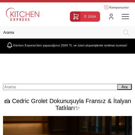
Kampanyalar
0
Ürün
Kitchen Express’den yapacağınız 2000 TL ve üzeri alışverişlerde teslimat ücretsiz!
Anasayfa
Blog
Pastacılık Sanatı Hakkında
🍰 Cedric Grolet Dokunuşuyla Fransız & 
Ara
🍰 Cedric Grolet Dokunuşuyla Fransız & İtalyan
Tatlıları✨