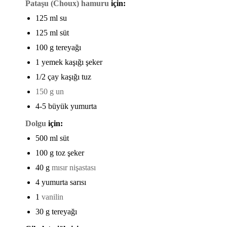
Pataşu (Choux) hamuru
için:
125 ml su
125 ml süt
100 g tereyağı
1 yemek kaşığı şeker
1/2 çay kaşığı tuz
150 g un
4-5 büyük yumurta
Dolgu
için:
500 ml süt
100 g toz şeker
40 g
mısır nişastası
4 yumurta sarısı
1
vanilin
30 g tereyağı