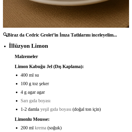
🔍Biraz da Cedric Grolet’in İmza Tatlılarını inceleyelim...
İllüzyon Limon
Malzemeler
Limon Kabuğu Jel (Dış Kaplama):
400 ml su
100 g toz şeker
4 g agar agar
Sarı gıda boyası
1-2 damla
yeşil gıda boyası
(doğal ton için)
Limonlu Mousse:
200 ml
krema
(soğuk)