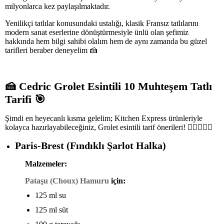
milyonlarca kez paylaşılmaktadır.
Yenilikçi tatlılar konusundaki ustalığı, klasik Fransız tatlılarını
modern sanat eserlerine dönüştürmesiyle ünlü olan şefimiz
hakkında hem bilgi sahibi olalım hem de aynı zamanda bu güzel
tarifleri beraber deneyelim
🍰
🍰
Cedric Grolet Esintili 10 Muhteşem Tatlı
Tarifi
🎯
Şimdi en heyecanlı kısma gelelim; Kitchen Express ürünleriyle
kolayca hazırlayabileceğiniz, Grolet esintili tarif önerileri!
👇🏻👨
🍳✨
Paris-Brest (Fındıklı Şarlot Halka)
Malzemeler:
Pataşu (Choux) Hamuru
için:
125 ml su
125 ml süt