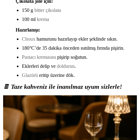
Çikolata jöle için:
150 g
bitter çikolata
100 ml
krema
Hazırlanışı:
Choux
hamurunu hazırlayıp ekler şeklinde sıkın.
180°C’de 35 dakika önceden ısıtılmış fırında pişirin.
Pastacı kremasını
pişirip soğutun.
Eklerleri delip ve
doldurun
.
Glazürü
eritip üzerine dök.
🍫
Taze kahveniz ile inanılmaz uyum sizlerle!