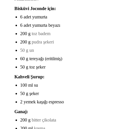
Bisküvi Joconde için:
6 adet yumurta
6 adet yumurta beyazı
200 g
toz badem
200 g
pudra şekeri
50 g un
60 g tereyağı (eritilmiş)
50 g toz şeker
Kahveli Şurup:
100 ml su
50 g şeker
2 yemek kaşığı espresso
Ganaj:
200 g
bitter çikolata
200 ml
krema