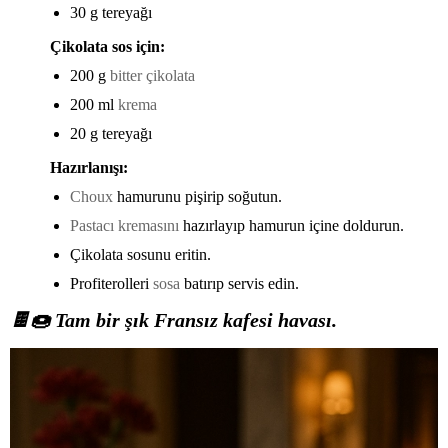
30 g tereyağı
Çikolata sos için:
200 g
bitter çikolata
200 ml
krema
20 g tereyağı
Hazırlanışı:
Choux
hamurunu pişirip soğutun.
Pastacı kremasını
hazırlayıp hamurun içine doldurun.
Çikolata sosunu eritin.
Profiterolleri
sosa
batırıp servis edin.
🍫🍩
Tam bir şık Fransız kafesi havası.