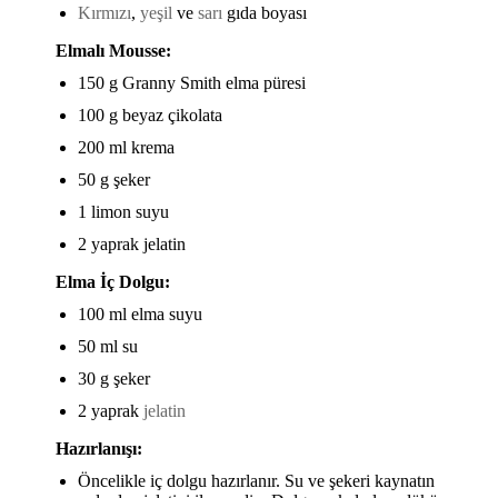
Kırmızı
,
yeşil
ve
sarı
gıda boyası
Elmalı Mousse:
150 g Granny Smith elma püresi
100 g beyaz çikolata
200 ml krema
50 g şeker
1 limon suyu
2 yaprak jelatin
Elma İç Dolgu:
100 ml elma suyu
50 ml su
30 g şeker
2 yaprak
jelatin
Hazırlanışı:
Öncelikle iç dolgu hazırlanır. Su ve şekeri kaynatın