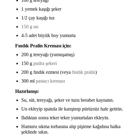
100 g tereyağı
1 yemek kaşığı şeker
1/2 çay kaşığı tuz
150 g un
4-5 adet büyük boy yumurta
Fındık Pralin Kreması için:
200 g tereyağı (yumuşamış)
150 g
pudra şekeri
200 g fındık ezmesi (veya
fındık pralin
)
300 ml
pastacı kreması
Hazırlanışı:
Su, süt, tereyağı, şeker ve tuzu beraber kaynatın.
Un ekleyip spatula ile karıştırıp pürüzsüz hale getirin.
Ilıdıktan sonra teker teker yumurtaları ekleyin.
Hamuru sıkma torbasına alıp pişirme kağıdına halka
şeklinde sıkın.