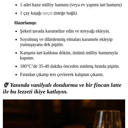
1 adet hazır milföy hamuru (veya ev yapımı tart hamuru)
1 çay kaşığı
tarçın
(isteğe bağlı)
Hazırlanışı:
Şekeri tavada karamelize edin ve tereyağı ekleyin.
Soyulmuş ve dilimlenmiş elmaları karamele ekleyip
yumuşayana dek pişirin.
Karışımı tart kalıbına dökün, üstünü milföy hamuruyla
kapatın.
180°C’de 35-40 dakika önceden ısıtılmış fırında pişirin.
Fırından çıkarıp ters çevirerek kalıptan çıkarın.
🍨
Yanında vanilyalı dondurma ve bir fincan latte
ile bu lezzeti ikiye katlayın.