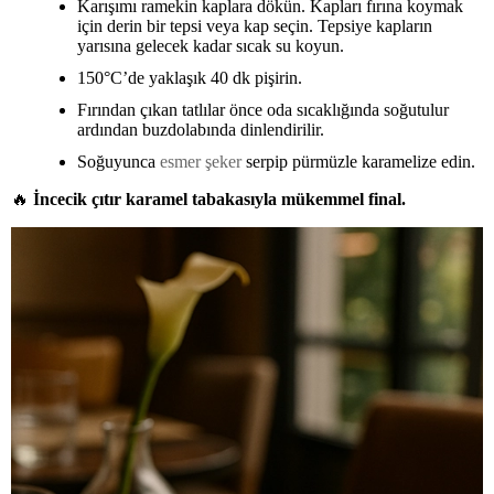
Karışımı ramekin kaplara dökün. Kapları fırına koymak
için derin bir tepsi veya kap seçin. Tepsiye kapların
yarısına gelecek kadar sıcak su koyun.
150°C’de yaklaşık 40 dk pişirin.
Fırından çıkan tatlılar önce oda sıcaklığında soğutulur
ardından buzdolabında dinlendirilir.
Soğuyunca
esmer şeker
serpip pürmüzle karamelize edin.
🔥
İncecik çıtır karamel tabakasıyla mükemmel final.