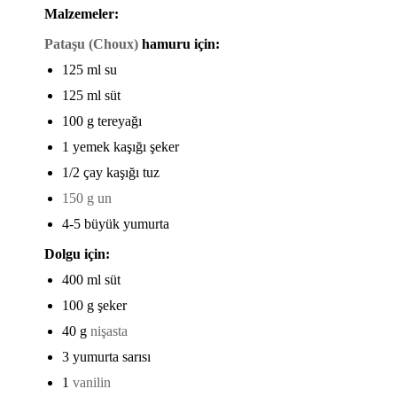
Malzemeler:
Pataşu (Choux)
hamuru için:
125 ml su
125 ml süt
100 g tereyağı
1 yemek kaşığı şeker
1/2 çay kaşığı tuz
150 g un
4-5 büyük yumurta
Dolgu için:
400 ml süt
100 g şeker
40 g
nişasta
3 yumurta sarısı
1
vanilin