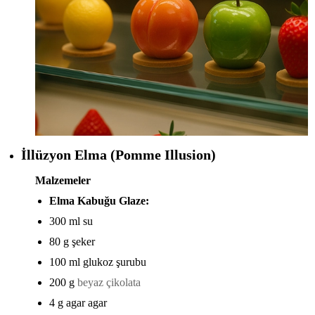
İllüzyon Elma (Pomme Illusion)
Malzemeler
Elma Kabuğu Glaze:
300 ml su
80 g şeker
100 ml glukoz şurubu
200 g
beyaz çikolata
4 g agar agar