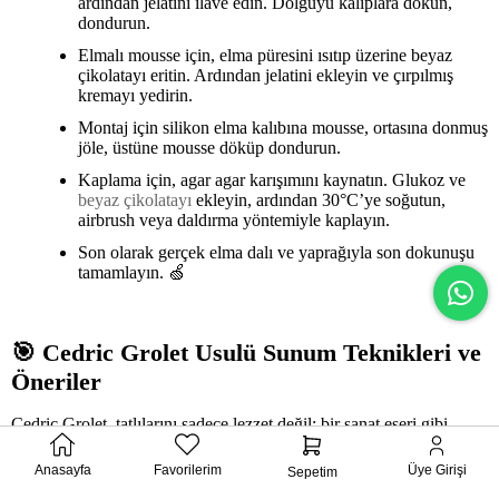
ardından jelatini ilave edin. Dolguyu kalıplara dökün,
dondurun.
Elmalı mousse için, elma püresini ısıtıp üzerine beyaz
çikolatayı eritin. Ardından jelatini ekleyin ve çırpılmış
kremayı yedirin.
Montaj için silikon elma kalıbına mousse, ortasına donmuş
jöle, üstüne mousse döküp dondurun.
Kaplama için, agar agar karışımını kaynatın. Glukoz ve
beyaz çikolatayı
ekleyin, ardından 30°C’ye soğutun,
airbrush veya daldırma yöntemiyle kaplayın.
Son olarak gerçek elma dalı ve yaprağıyla son dokunuşu
tamamlayın.
🍏
🎯
Cedric Grolet Usulü Sunum Teknikleri ve
Öneriler
Cedric Grolet, tatlılarını sadece lezzet değil; bir sanat eseri gibi
sunmasıyla meşhurdur. İşte senin de evde uygulayabileceğin bazı
tüyolar:
Anasayfa
Favorilerim
Üye Girişi
Sepetim