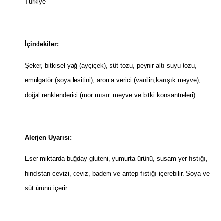
Türkiye
İçindekiler:
Şeker, bitkisel yağ (ayçiçek), süt tozu, peynir altı suyu tozu,
emülgatör (soya lesitini), aroma verici (vanilin,karışık meyve),
doğal renklenderici (mor mısır, meyve ve bitki konsantreleri).
Alerjen Uyarısı:
Eser miktarda buğday gluteni, yumurta ürünü, susam yer fıstığı,
hindistan cevizi, ceviz, badem ve antep fıstığı içerebilir. Soya ve
süt ürünü içerir.