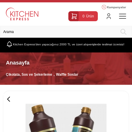
Kampanyalar
0
Ürün
Kitchen Express’den yapacağınız 2000 TL ve üzeri alışverişlerde teslimat ücretsiz!
Anasayfa
Çikolata, Sos ve Şekerleme
Waffle Soslar