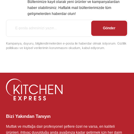
Bültenimize kayıt olarak yeni ürünler ve kampanyalardan
haber olabilirsiniz. Haftalık mail bültenlerimizde tüm
gelişmelerden haberdar olun!
Gönder
Kampanya, duyuru, bilgilendirmelerden e-posta ile haberdar olmak istiyorum. Gizlilik
politikası ve kişisel verilerimin korunmasını okudum, kabul ediyorum.
Bizi Yakından Tanıyın
Mutfak ve mutfağa dair profesyonel şeflere özel ne varsa, en kaliteli
ürünleri, ihtiyaç duyulduğu anda ayağınıza kadar getirmek için her daim