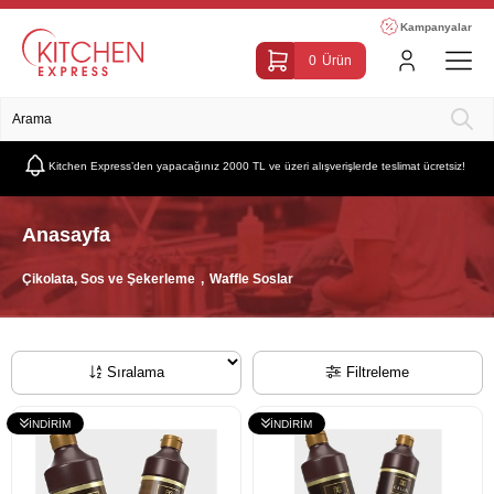
Kampanyalar
0
Ürün
Kitchen Express’den yapacağınız 2000 TL ve üzeri alışverişlerde teslimat ücretsiz!
Anasayfa
Çikolata, Sos ve Şekerleme
Waffle Soslar
Sıralama
Filtreleme