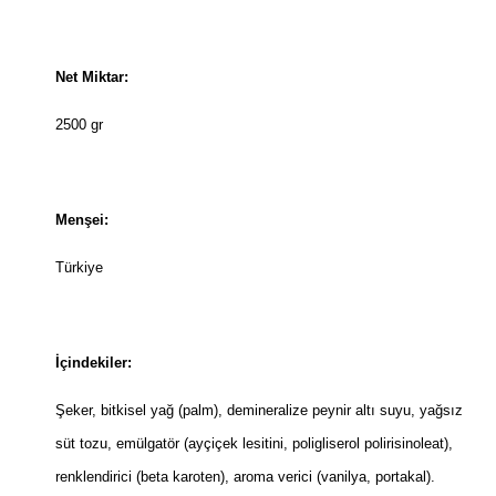
Net Miktar:
2500 gr
Menşei:
Türkiye
İçindekiler:
Şeker, bitkisel yağ (palm), demineralize peynir altı suyu, yağsız
süt tozu, emülgatör (ayçiçek lesitini, poligliserol polirisinoleat),
renklendirici (beta karoten), aroma verici (vanilya, portakal).