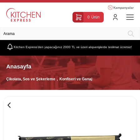
Kampanyalar
0
Ürün
Kitchen Express’den yapacağınız 2000 TL ve üzeri alışverişlerde teslimat ücretsiz!
Anasayfa
Çikolata, Sos ve Şekerleme
Konfiseri ve Ganaj