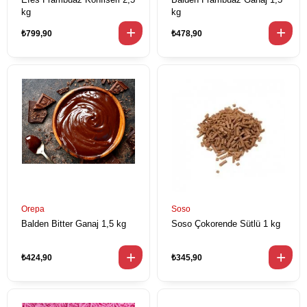
kg
kg
₺799,90
₺478,90
Orepa
Soso
Balden Bitter Ganaj 1,5 kg
Soso Çokorende Sütlü 1 kg
₺424,90
₺345,90