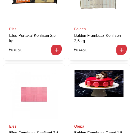
Efes
Balden
Efes Portakal Konfiseri 2,5
Balden Frambuaz Konfiseri
kg
2,5 kg
₺670,90
₺674,90
Efes
Orepa
Efes Frambuaz Konfiseri 2,5
Balden Frambuaz Ganaj 1,5