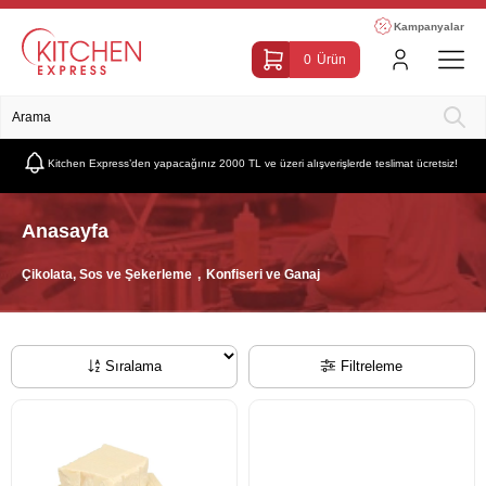
Kampanyalar
0
Ürün
Kitchen Express’den yapacağınız 2000 TL ve üzeri alışverişlerde teslimat ücretsiz!
Anasayfa
Çikolata, Sos ve Şekerleme
Konfiseri ve Ganaj
Sıralama
Filtreleme