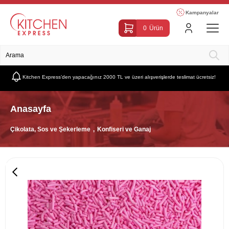
Kampanyalar
0
Ürün
Kitchen Express’den yapacağınız 2000 TL ve üzeri alışverişlerde teslimat ücretsiz!
Anasayfa
Çikolata, Sos ve Şekerleme
Konfiseri ve Ganaj