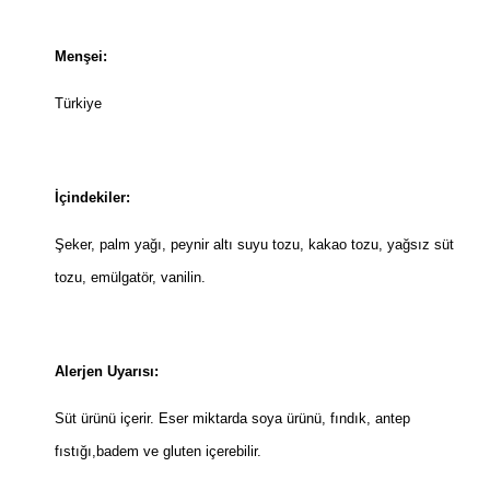
Menşei:
Türkiye
İçindekiler:
Şeker, palm yağı, peynir altı suyu tozu, kakao tozu, yağsız süt
tozu, emülgatör, vanilin.
Alerjen Uyarısı:
Süt ürünü içerir. Eser miktarda soya ürünü, fındık, antep
fıstığı,badem ve gluten içerebilir.