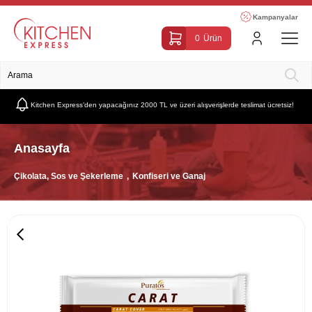
Kampanyalar
0
Ürün
Kitchen Express’den yapacağınız 2000 TL ve üzeri alışverişlerde teslimat ücretsiz!
Anasayfa
Çikolata, Sos ve Şekerleme
Konfiseri ve Ganaj