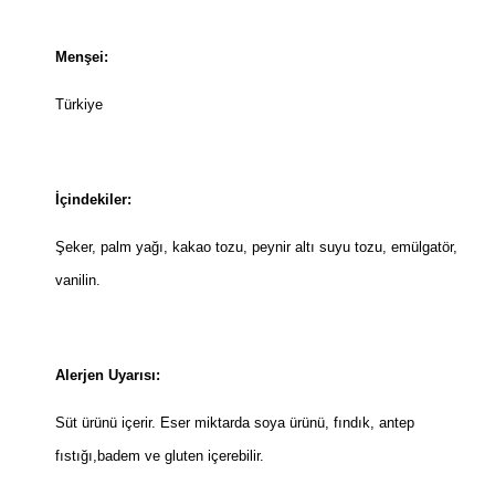
Menşei:
Türkiye
İçindekiler:
Şeker, palm yağı, kakao tozu, peynir altı suyu tozu, emülgatör,
vanilin.
Alerjen Uyarısı:
Süt ürünü içerir. Eser miktarda soya ürünü, fındık, antep
fıstığı,badem ve gluten içerebilir.