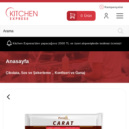
Kampanyalar
0
Ürün
Kitchen Express’den yapacağınız 2000 TL ve üzeri alışverişlerde teslimat ücretsiz!
Anasayfa
Çikolata, Sos ve Şekerleme
Konfiseri ve Ganaj