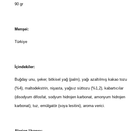
90 gr
Menşei:
Türkiye
İçindekiler:
Buğday unu, şeker, bitkisel yağ (palm), yağı azaltılmış kakao tozu
(%4), maltodekstrin, nişasta, yağsız süttozu (%1,2), kabartıcılar
(disodyum difosfat, sodyum hidrojen karbonat, amonyum hidrojen
karbonat), tuz, emülgatör (soya lesitini), aroma verici.
Alerjen Uyarısı: