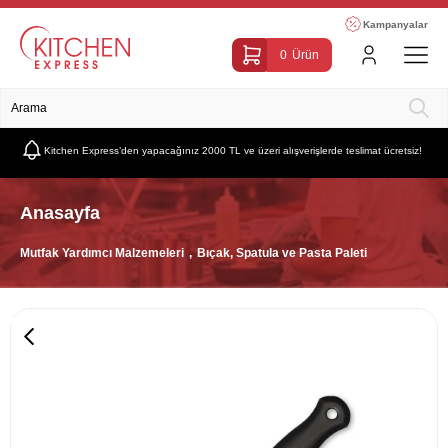
Kampanyalar
0
Ürün
Kitchen Express’den yapacağınız 2000 TL ve üzeri alışverişlerde teslimat ücretsiz!
Anasayfa
Mutfak Yardımcı Malzemeleri
Bıçak, Spatula ve Pasta Paleti