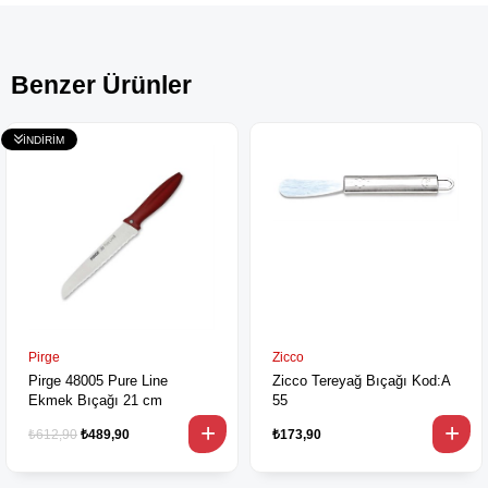
Benzer Ürünler
Pirge
Zicco
Pirge 48005 Pure Line
Zicco Tereyağ Bıçağı Kod:A
Ekmek Bıçağı 21 cm
55
₺612,90
₺489,90
₺173,90