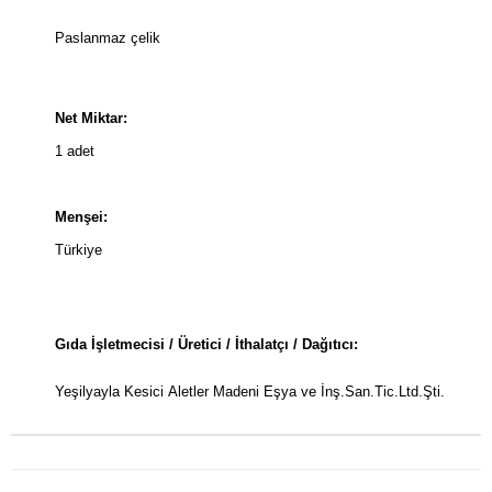
Paslanmaz çelik
Net Miktar:
1 adet
Menşei:
Türkiye
Gıda İşletmecisi / Üretici / İthalatçı / Dağıtıcı:
Yeşilyayla Kesici Aletler Madeni Eşya ve İnş.San.Tic.Ltd.Şti.