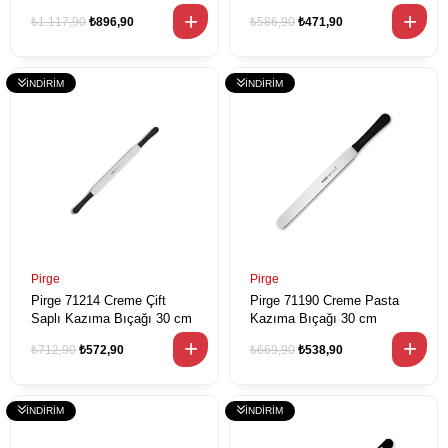
₺1.117,90
₺896,90
₺586,90
₺471,90
Pirge
Pirge
Pirge 71214 Creme Çift
Pirge 71190 Creme Pasta
Saplı Kazıma Bıçağı 30 cm
Kazıma Bıçağı 30 cm
₺712,90
₺572,90
₺669,90
₺538,90