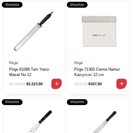
Pirge
Pirge
Pirge 81088 Tam Yassı
Pirge 71360 Creme Hamur
Masat No:12
Kazıyıcısı 12 cm
₺2.768,90
₺2.223,90
₺379,90
₺307,90