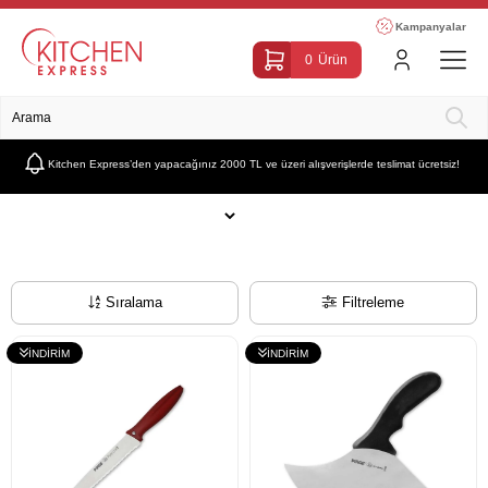
Kampanyalar
0
Ürün
Kitchen Express’den yapacağınız 2000 TL ve üzeri alışverişlerde teslimat ücretsiz!
Anasayfa
Pirge
Sıralama
Filtreleme