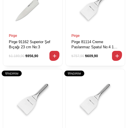
Pirge
Pirge
Pirge 91162 Superior Şef
Pirge 81114 Creme
Bıçağı 23 cm No:3
Paslanmaz Spatul No:4 12,5
cm
₺1.189,90
₺956,90
₺757,90
₺609,90