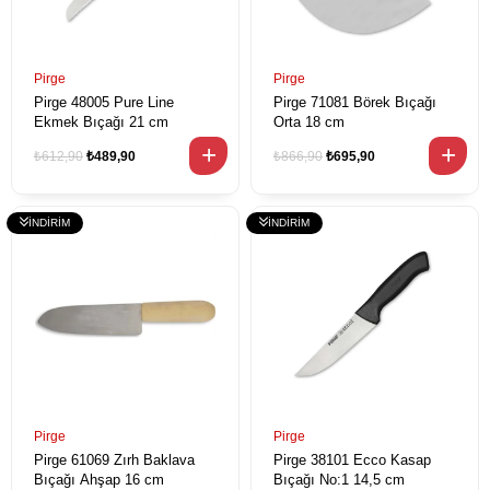
Pirge
Pirge
Pirge 48005 Pure Line
Pirge 71081 Börek Bıçağı
Ekmek Bıçağı 21 cm
Orta 18 cm
₺612,90
₺489,90
₺866,90
₺695,90
Pirge
Pirge
Pirge 61069 Zırh Baklava
Pirge 38101 Ecco Kasap
Bıçağı Ahşap 16 cm
Bıçağı No:1 14,5 cm