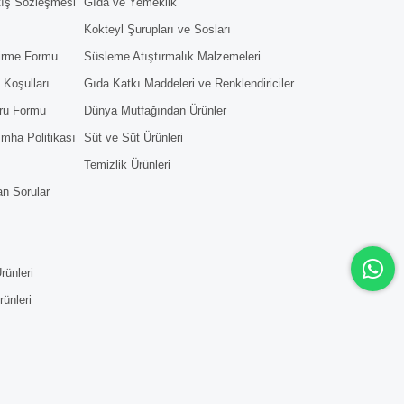
tış Sözleşmesi
Gıda ve Yemeklik
Kokteyl Şurupları ve Sosları
dirme Formu
Süsleme Atıştırmalık Malzemeleri
 Koşulları
Gıda Katkı Maddeleri ve Renklendiriciler
ru Formu
Dünya Mutfağından Ürünler
 İmha Politikası
Süt ve Süt Ürünleri
Temizlik Ürünleri
an Sorular
rünleri
rünleri