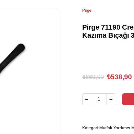
Pirge
Pirge 71190 Cr
Kazıma Bıçağı 
₺538,90
₺669,90
Kategori:
Mutfak Yardımcı M