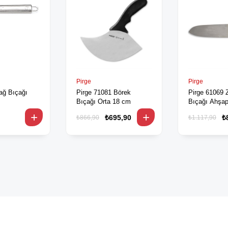
Pirge
Pirge
ağ Bıçağı
Pirge 71081 Börek
Pirge 61069 
Bıçağı Orta 18 cm
Bıçağı Ahşa
₺695,90
₺
₺866,90
₺1.117,90