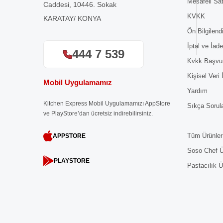
Mesafeli Sa
Caddesi, 10446. Sokak
KVKK
KARATAY/ KONYA
Ön Bilgilen
İptal ve İade
444 7 539
Kvkk Başvu
Kişisel Veri
Mobil Uygulamamız
Yardım
Kitchen Express Mobil Uygulamamızı AppStore
Sıkça Sorul
ve PlayStore’dan ücretsiz indirebilirsiniz.
Tüm Ürünler
APPSTORE
Soso Chef Ü
PLAYSTORE
Pastacılık Ü