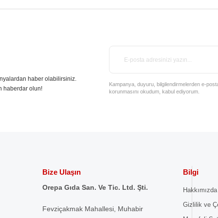
nyalardan haber olabilirsiniz.
Kampanya, duyuru, bilgilendirmelerden e-posta il
n haberdar olun!
korunmasını okudum, kabul ediyorum.
Bize Ulaşın
Bilgi
Orepa Gıda San. Ve Tic. Ltd. Şti.
Hakkımızda
Gizlilik ve Ç
Fevziçakmak Mahallesi, Muhabir