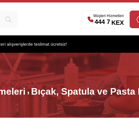
Müşteri Hizmetleri
444 7
539
KEX
i alışverişlerde teslimat ücretsiz!
meleri
Bıçak, Spatula ve Pasta 