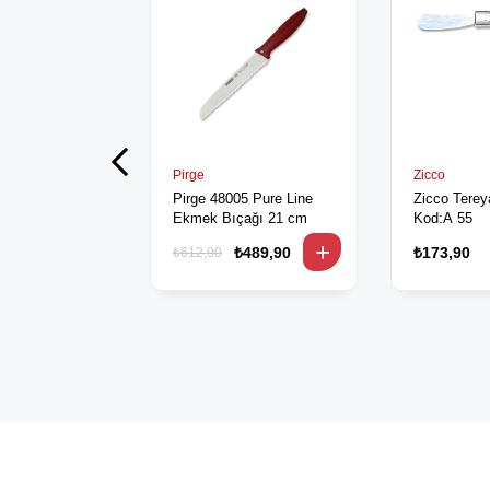
Pirge
Zicco
Pirge 48005 Pure Line
Zicco Terey
Ekmek Bıçağı 21 cm
Kod:A 55
₺489,90
₺173,90
₺612,90