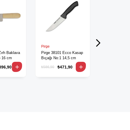
Pirge
Zicco
Zırh Baklava
Pirge 38101 Ecco Kasap
Zicco Pizza B
p 16 cm
Bıçağı No:1 14,5 cm
Kod:A-8090
896,90
₺471,90
₺192,90
₺586,90