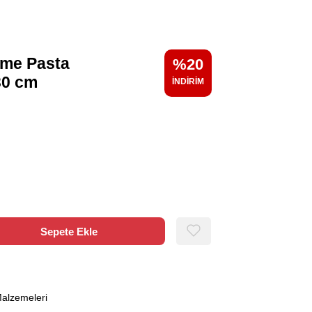
eme Pasta
20
30 cm
alzemeleri