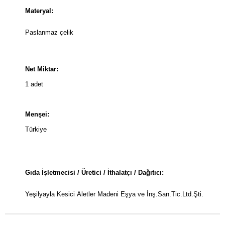
Materyal:
Paslanmaz çelik
Net Miktar:
1 adet
Menşei:
Türkiye
Gıda İşletmecisi / Üretici / İthalatçı / Dağıtıcı:
Yeşilyayla Kesici Aletler Madeni Eşya ve İnş.San.Tic.Ltd.Şti.