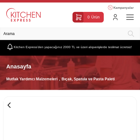
Kampanyalar
0
Ürün
Kitchen Express’den yapacağınız 2000 TL ve üzeri alışverişlerde teslimat ücretsiz!
Anasayfa
Mutfak Yardımcı Malzemeleri
Bıçak, Spatula ve Pasta Paleti