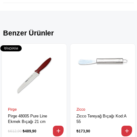
Benzer Ürünler
Pirge
Zicco
Pirge 48005 Pure Line
Zicco Tereyağ Bıçağı Kod:A
Ekmek Bıçağı 21 cm
55
₺612,90
₺489,90
₺173,90