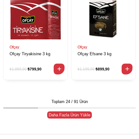
Ofçay
Ofçay
Ofçay Tiryakisine 3 kg
Ofçay Efsane 3 kg
₺1.059,90
₺799,90
₺1.199,90
₺899,90
Toplam
24
/
91
Ürün
Daha Fazla Ürün Yükle