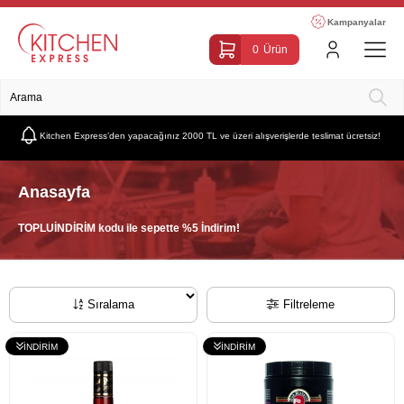
Kampanyalar
0
Ürün
Kitchen Express’den yapacağınız 2000 TL ve üzeri alışverişlerde teslimat ücretsiz!
Anasayfa
TOPLUİNDİRİM kodu ile sepette %5 İndirim!
Sıralama
Filtreleme