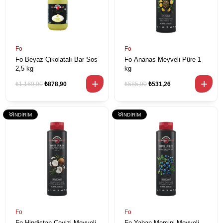
Fo
Fo
Fo Beyaz Çikolatalı Bar Sos
Fo Ananas Meyveli Püre 1
2,5 kg
kg
₺1.169,90
₺878,90
₺585,90
₺531,26
Fo
Fo
Fo Hindistan Cevizi Meyveli
Fo Yaban Mersini Meyveli