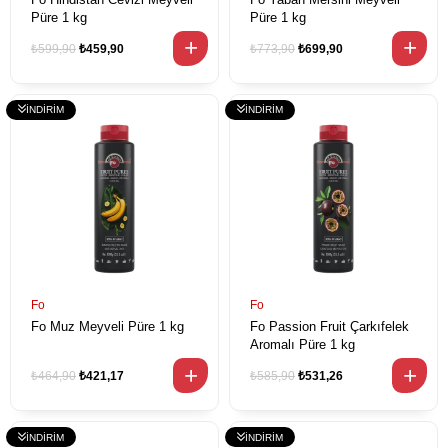
Püre 1 kg
Püre 1 kg
₺599,90
₺459,90
₺773,90
₺699,90
Fo
Fo
Fo Muz Meyveli Püre 1 kg
Fo Passion Fruit Çarkıfelek
Aromalı Püre 1 kg
₺464,90
₺421,17
₺585,90
₺531,26