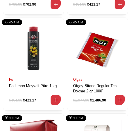
₺799,90
₺702,90
₺464,90
₺421,17
Fo
Ofçay
Fo Limon Meyveli Püre 1 kg
Ofçay Bitane Regular Tea
Dökme 2 gr 1000'li
₺464,90
₺421,17
₺1.977,90
₺1.486,90